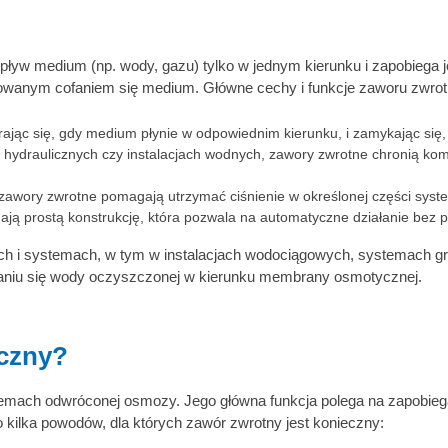
zepływ medium (np. wody, gazu) tylko w jednym kierunku i zapobieg
lowanym cofaniem się medium. Główne cechy i funkcje zaworu zwrot
erając się, gdy medium płynie w odpowiednim kierunku, i zamykając się
jak hydraulicznych czy instalacjach wodnych, zawory zwrotne chroni
zawory zwrotne pomagają utrzymać ciśnienie w określonej części syste
ją prostą konstrukcję, która pozwala na automatyczne działanie bez po
ach i systemach, w tym w instalacjach wodociągowych, systemach 
aniu się wody oczyszczonej w kierunku membrany osmotycznej.
eczny?
emach odwróconej osmozy. Jego główna funkcja polega na zapobie
o kilka powodów, dla których zawór zwrotny jest konieczny: