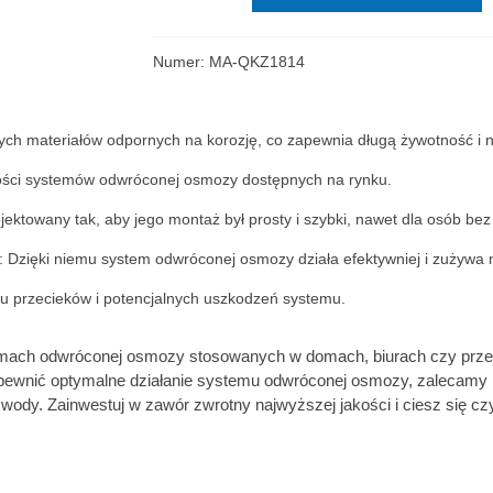
Numer:
MA-QKZ1814
ych materiałów odpornych na korozję, co zapewnia długą żywotność i 
zości systemów odwróconej osmozy dostępnych na rynku.
ojektowany tak, aby jego montaż był prosty i szybki, nawet dla osób be
: Dzięki niemu system odwróconej osmozy działa efektywniej i zużywa 
ku przecieków i potencjalnych uszkodzeń systemu.
emach odwróconej osmozy stosowanych w domach, biurach czy przem
pewnić optymalne działanie systemu odwróconej osmozy, zalecamy 
j wody. Zainwestuj w zawór zwrotny najwyższej jakości i ciesz się c