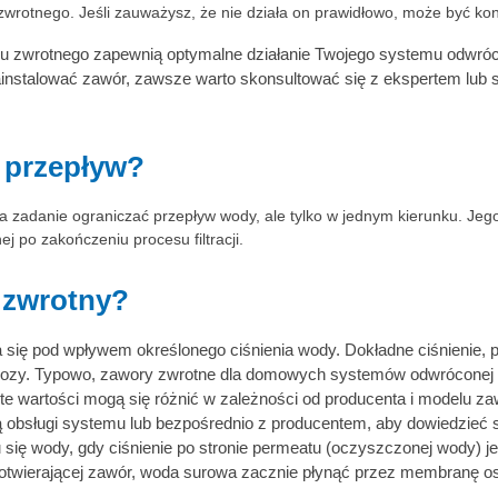
zwrotnego. Jeśli zauważysz, że nie działa on prawidłowo, może być ko
woru zwrotnego zapewnią optymalne działanie Twojego systemu odw
ainstalować zawór, zawsze warto skonsultować się z ekspertem lub spe
 przepływ?
 zadanie ograniczać przepływ wody, ale tylko w jednym kierunku. Jeg
po zakończeniu procesu filtracji.
r zwrotny?
ię pod wpływem określonego ciśnienia wody. Dokładne ciśnienie, p
ozy. Typowo, zawory zwrotne dla domowych systemów odwróconej os
e te wartości mogą się różnić w zależności od producenta i modelu 
 obsługi systemu lub bezpośrednio z producentem, aby dowiedzieć się
się wody, gdy ciśnienie po stronie permeatu (oczyszczonej wody) j
ci otwierającej zawór, woda surowa zacznie płynąć przez membranę o