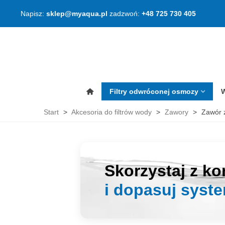
Napisz:
sklep@myaqua.pl
zadzwoń:
+48 725 730 405
Filtry odwróconej osmozy
W
Start
>
Akcesoria do filtrów wody
>
Zawory
>
Zawór z
Skorzystaj z ko
i dopasuj system