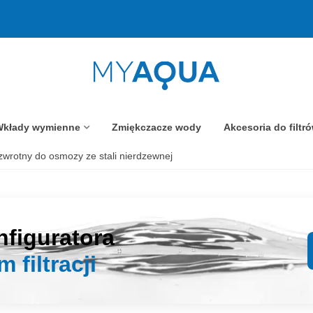
kłady wymienne
Zmiękczacze wody
Akcesoria do filtr
wrotny do osmozy ze stali nierdzewnej
nfiguratora
 filtracji