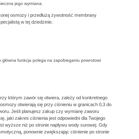
nieczna jego wymiana.
róconej osmozy i przedłużą żywotność membrany
cjalistą w tej dziedzinie.
o główna funkcja polega na zapobieganiu powrotowi
rzy którym zawór się otwiera, zależy od konkretnego
mozy otwierają się przy ciśnieniu w granicach 0,3 do
zaworu. Jeśli planujesz zakup czy wymianę zaworu
, jaki zakres ciśnienia jest odpowiedni dla Twojego
est wyższe niż po stronie napływu wody surowej. Gdy
smotyczną, ponownie zwiększając ciśnienie po stronie