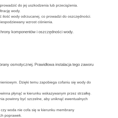
owadzić do jej uszkodzenia lub przeciążenia.
ltrację wody.
 ilość wody odrzucanej, co prowadzi do oszczędności.
niespodziewany wzrost ciśnienia.
chrony komponentów i oszczędności wody.
rany osmotycznej. Prawidłowa instalacja tego zaworu
ieniowym. Dzięki temu zapobiega cofaniu się wody do
powinna płynąć w kierunku wskazywanym przez strzałkę.
nia powinny być szczelne, aby uniknąć ewentualnych
, czy woda nie cofa się w kierunku membrany
ych poprawek.