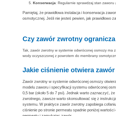
Konserwacja
: Regularnie sprawdzaj stan zaworu 
Pamiętaj, że prawidłowa instalacja i konserwacja za
osmotycznej. Jeśli nie jesteś pewien, jak prawidłowo z
Czy zawór zwrotny ogranicza
Tak, zawór zwrotny w systemie odwróconej osmozy ma za
wody oczyszczonej z powrotem do membrany osmotycznej 
Jakie ciśnienie otwiera zawó
Zawór zwrotny w systemie odwróconej osmozy otwiera s
modelu zaworu i specyfikacji systemu odwróconej osm
0,5 bar (około 5 do 7 psi). Jednak warto zaznaczyć, ż
zwrotnego, zawsze warto skonsultować się z instrukcją
systemu. W praktyce zawór zwrotny zapobiega cofaniu 
ciśnienie po stronie permeatu spadnie poniżej wartoś
permeatu i zamykając zawór.