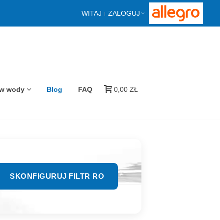
WITAJ
ZALOGUJ
ów wody
Blog
FAQ
0,00 ZŁ
SKONFIGURUJ FILTR RO