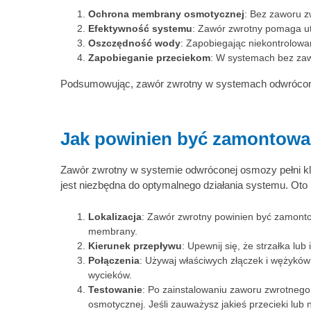
Ochrona membrany osmotycznej
: Bez zaworu z
Efektywność systemu
: Zawór zwrotny pomaga utr
Oszczędność wody
: Zapobiegając niekontrolow
Zapobieganie przeciekom
: W systemach bez zawo
Podsumowując, zawór zwrotny w systemach odwróconej
Jak powinien być zamontowa
Zawór zwrotny w systemie odwróconej osmozy pełni k
jest niezbędna do optymalnego działania systemu. Oto
Lokalizacja
: Zawór zwrotny powinien być zamonto
membrany.
Kierunek przepływu
: Upewnij się, że strzałka l
Połączenia
: Używaj właściwych złączek i wężyków
wycieków.
Testowanie
: Po zainstalowaniu zaworu zwrotnego
osmotycznej. Jeśli zauważysz jakieś przecieki lu