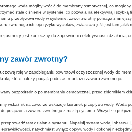
wrotnego woda mógłby wrócić do membrany osmotycznej, co mogłoby pr
zymać stałe ciśnienie w systemie, co pozwala na efektywną i szybką fi
anemu przepływowi wody w systemie, zawór zwrotny pomaga zmniejszyć
ru zwrotnego istnieje ryzyko wycieków, zwłaszcza jeśli jest tam jakiś 
 osmozy jest konieczny do zapewnienia efektywności działania, o
ny zawór zwrotny?
luczową rolę w zapobieganiu powrotowi oczyszczonej wody do memb
 kroki, które należy podjąć podczas montażu zaworu zwrotnego:
wany bezpośrednio po membranie osmotycznej, przed zbiornikiem ciśn
ub inny wskaźnik na zaworze wskazuje kierunek przepływu wody. Woda 
 do połączenia zaworu zwrotnego z resztą systemu. Wszystkie połącze
 przeprowadź test działania systemu. Napełnij system wodą i obserwuj
b nieprawidłowości, natychmiast wyłącz dopływ wody i dokonaj niezbędn