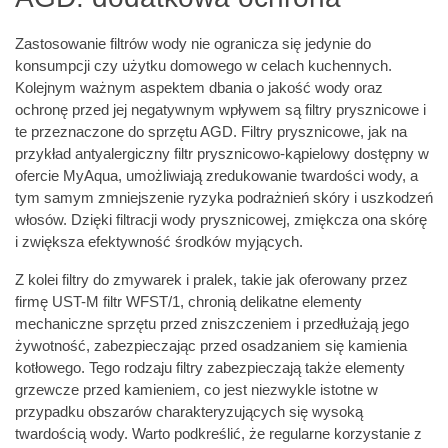
Zastosowanie filtrów wody nie ogranicza się jedynie do
konsumpcji czy użytku domowego w celach kuchennych.
Kolejnym ważnym aspektem dbania o jakość wody oraz
ochronę przed jej negatywnym wpływem są filtry prysznicowe i
te przeznaczone do sprzętu AGD. Filtry prysznicowe, jak na
przykład antyalergiczny filtr prysznicowo-kąpielowy dostępny w
ofercie MyAqua, umożliwiają zredukowanie twardości wody, a
tym samym zmniejszenie ryzyka podrażnień skóry i uszkodzeń
włosów. Dzięki filtracji wody prysznicowej, zmiękcza ona skórę
i zwiększa efektywność środków myjących.
Z kolei filtry do zmywarek i pralek, takie jak oferowany przez
firmę UST-M filtr WFST/1, chronią delikatne elementy
mechaniczne sprzętu przed zniszczeniem i przedłużają jego
żywotność, zabezpieczając przed osadzaniem się kamienia
kotłowego. Tego rodzaju filtry zabezpieczają także elementy
grzewcze przed kamieniem, co jest niezwykle istotne w
przypadku obszarów charakteryzujących się wysoką
twardością wody. Warto podkreślić, że regularne korzystanie z