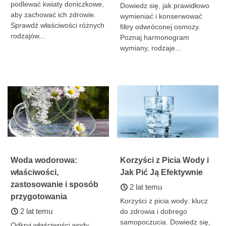
podlewać kwiaty doniczkowe,
Dowiedz się, jak prawidłowo
aby zachować ich zdrowie.
wymieniać i konserwować
Sprawdź właściwości różnych
filtry odwróconej osmozy.
rodzajów...
Poznaj harmonogram
wymiany, rodzaje...
Woda wodorowa:
Korzyści z Picia Wody i
właściwości,
Jak Pić Ją Efektywnie
zastosowanie i sposób
2 lat temu
przygotowania
Korzyści z picia wody: klucz
2 lat temu
do zdrowia i dobrego
samopoczucia. Dowiedz się,
Odkryj właściwości wody