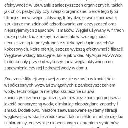
efektywność w usuwaniu zanieczyszczeń organicznych, takich
jak chlor, pestycydy czy związki organiczne. Serce tego typu
filtracji stanowi węgiel aktywny, który dzięki swojej porowatej
strukturze ma zdolność adsorbowania zanieczyszczeń oraz
nieprzyjemnych zapachów i smaków. Węgiel używany w filtrach
może pochodzić z różnych źródeł, ale w szczególności
cenniejsze są te pozyskane ze spiekanych łupin orzechów
kokosowych, które oferują jeszcze wyższą efektywność filtracji.
Węglowe wkłady filtracyjne, takie jak wkład MyAqua MA-WWl2,
to doskonały przykład wykorzystania węgla aktywnego do
zapewnienia czystej i zdrowej wody w domu.
Znaczenie filtracji węglowej znacznie wzrasta w kontekście
współczesnych wyzwań związanych z zanieczyszczeniem
wody. Technologia ta nie tylko skutecznie usuwa
zanieczyszczenia organiczne, ale również znacząco poprawia
jakość sensoryczną wody, eliminując niepożądane zapachy i
smaki. Dodatkowo, niektóre zaawansowane systemy filtracji
węglowej są w stanie zredukować także niektóre metale ciężkie
i chloraminy, co czyni je nieocenionym elementem systemów