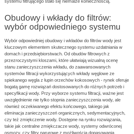
systemu filtrującego stało się niemalże koniecznością.
Obudowy i wkłady do filtrów:
wybór odpowiedniego systemu
Wybór odpowiedniej obudowy i wkładów do filtrów wody jest
kluczowym elementem skutecznego systemu uzdatniania w
domach i przedsiębiorstwach. Od obudów filtrowych z
przezroczystymi kloszami, które ułatwiają wizualną ocenę
stanu zanieczyszczenia wkładu, do zaawansowanych
systemów filtracji wykorzystujących wkłady węglowe ze
spiekanego węgla z łupin orzechów kokosowych - rynek oferuje
bogatą gamę rozwiązań dostosowanych do różnych potrzeb i
specyfikacji wody. Przy wyborze systemu filtracji, ważne jest
uwzględnienie nie tylko stopnia zanieczyszczenia wody, ale
również oczekiwanego efektu końcowego, takiego jak
eliminacja zanieczyszczeń organicznych, sedymentacyjnych,
czy też zmiękczenie wody. Dostępne na rynku rozwiązania,
takie jak centralne zmiękczacze wody, systemy odwróconej
osmozy, czy filtry narurowe z możliwością dopasowania