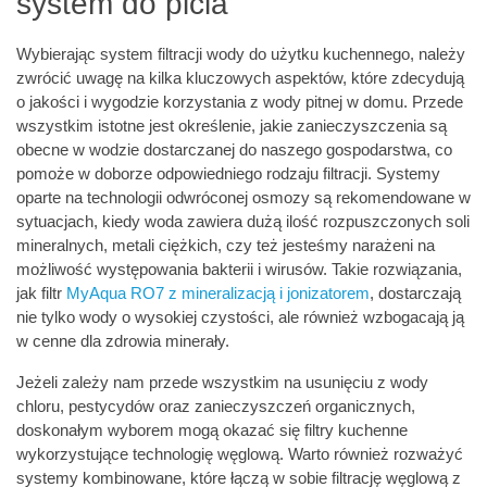
system do picia
Wybierając system filtracji wody do użytku kuchennego, należy
zwrócić uwagę na kilka kluczowych aspektów, które zdecydują
o jakości i wygodzie korzystania z wody pitnej w domu. Przede
wszystkim istotne jest określenie, jakie zanieczyszczenia są
obecne w wodzie dostarczanej do naszego gospodarstwa, co
pomoże w doborze odpowiedniego rodzaju filtracji. Systemy
oparte na technologii odwróconej osmozy są rekomendowane w
sytuacjach, kiedy woda zawiera dużą ilość rozpuszczonych soli
mineralnych, metali ciężkich, czy też jesteśmy narażeni na
możliwość występowania bakterii i wirusów. Takie rozwiązania,
jak filtr
MyAqua RO7 z mineralizacją i jonizatorem
, dostarczają
nie tylko wody o wysokiej czystości, ale również wzbogacają ją
w cenne dla zdrowia minerały.
Jeżeli zależy nam przede wszystkim na usunięciu z wody
chloru, pestycydów oraz zanieczyszczeń organicznych,
doskonałym wyborem mogą okazać się filtry kuchenne
wykorzystujące technologię węglową. Warto również rozważyć
systemy kombinowane, które łączą w sobie filtrację węglową z