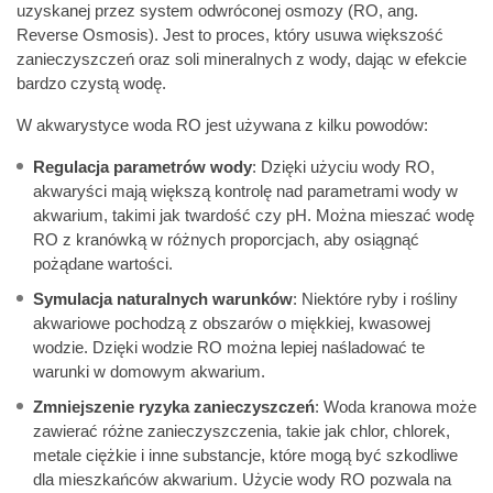
uzyskanej przez system odwróconej osmozy (RO, ang.
Reverse Osmosis). Jest to proces, który usuwa większość
zanieczyszczeń oraz soli mineralnych z wody, dając w efekcie
bardzo czystą wodę.
W akwarystyce woda RO jest używana z kilku powodów:
Regulacja parametrów wody
: Dzięki użyciu wody RO,
akwaryści mają większą kontrolę nad parametrami wody w
akwarium, takimi jak twardość czy pH. Można mieszać wodę
RO z kranówką w różnych proporcjach, aby osiągnąć
pożądane wartości.
Symulacja naturalnych warunków
: Niektóre ryby i rośliny
akwariowe pochodzą z obszarów o miękkiej, kwasowej
wodzie. Dzięki wodzie RO można lepiej naśladować te
warunki w domowym akwarium.
Zmniejszenie ryzyka zanieczyszczeń
: Woda kranowa może
zawierać różne zanieczyszczenia, takie jak chlor, chlorek,
metale ciężkie i inne substancje, które mogą być szkodliwe
dla mieszkańców akwarium. Użycie wody RO pozwala na