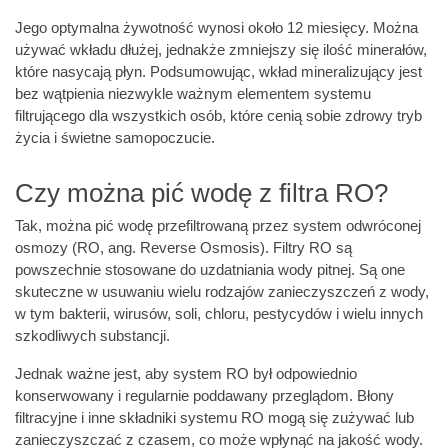
Jego optymalna żywotność wynosi około 12 miesięcy. Można
używać wkładu dłużej, jednakże zmniejszy się ilość minerałów,
które nasycają płyn. Podsumowując, wkład mineralizujący jest
bez wątpienia niezwykle ważnym elementem systemu
filtrującego dla wszystkich osób, które cenią sobie zdrowy tryb
życia i świetne samopoczucie.
Czy można pić wodę z filtra RO?
Tak, można pić wodę przefiltrowaną przez system odwróconej
osmozy (RO, ang. Reverse Osmosis). Filtry RO są
powszechnie stosowane do uzdatniania wody pitnej. Są one
skuteczne w usuwaniu wielu rodzajów zanieczyszczeń z wody,
w tym bakterii, wirusów, soli, chloru, pestycydów i wielu innych
szkodliwych substancji.
Jednak ważne jest, aby system RO był odpowiednio
konserwowany i regularnie poddawany przeglądom. Błony
filtracyjne i inne składniki systemu RO mogą się zużywać lub
zanieczyszczać z czasem, co może wpłynąć na jakość wody.