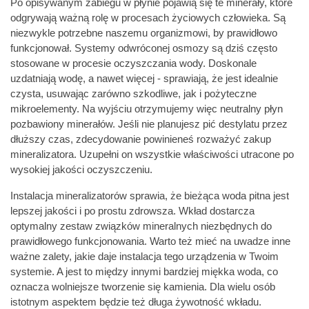
Po opisywanym zabiegu w płynie pojawią się te minerały, które
odgrywają ważną rolę w procesach życiowych człowieka. Są
niezwykle potrzebne naszemu organizmowi, by prawidłowo
funkcjonował. Systemy odwróconej osmozy są dziś często
stosowane w procesie oczyszczania wody. Doskonale
uzdatniają wodę, a nawet więcej - sprawiają, że jest idealnie
czysta, usuwając zarówno szkodliwe, jak i pożyteczne
mikroelementy. Na wyjściu otrzymujemy więc neutralny płyn
pozbawiony minerałów. Jeśli nie planujesz pić destylatu przez
dłuższy czas, zdecydowanie powinieneś rozważyć zakup
mineralizatora. Uzupełni on wszystkie właściwości utracone po
wysokiej jakości oczyszczeniu.
Instalacja mineralizatorów sprawia, że bieżąca woda pitna jest
lepszej jakości i po prostu zdrowsza. Wkład dostarcza
optymalny zestaw związków mineralnych niezbędnych do
prawidłowego funkcjonowania. Warto też mieć na uwadze inne
ważne zalety, jakie daje instalacja tego urządzenia w Twoim
systemie. A jest to między innymi bardziej miękka woda, co
oznacza wolniejsze tworzenie się kamienia. Dla wielu osób
istotnym aspektem będzie też długa żywotność wkładu.