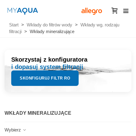
Start
>
Wkłady do filtrów wody
>
Wkłady wg. rodzaju
filtracji
>
Wkłady mineralizujące
Skorzystaj z konfiguratora
i dopasuj system filtracji
SKONFIGURUJ FILTR RO
WKŁADY MINERALIZUJĄCE
Wybierz