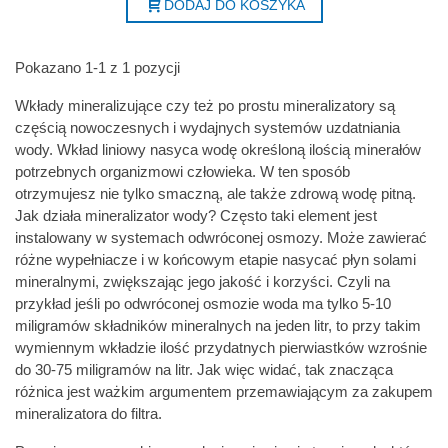
DODAJ DO KOSZYKA
Pokazano 1-1 z 1 pozycji
Wkłady mineralizujące czy też po prostu mineralizatory są
częścią nowoczesnych i wydajnych systemów uzdatniania
wody. Wkład liniowy nasyca wodę określoną ilością minerałów
potrzebnych organizmowi człowieka. W ten sposób
otrzymujesz nie tylko smaczną, ale także zdrową wodę pitną.
Jak działa mineralizator wody? Często taki element jest
instalowany w systemach odwróconej osmozy. Może zawierać
różne wypełniacze i w końcowym etapie nasycać płyn solami
mineralnymi, zwiększając jego jakość i korzyści. Czyli na
przykład jeśli po odwróconej osmozie woda ma tylko 5-10
miligramów składników mineralnych na jeden litr, to przy takim
wymiennym wkładzie ilość przydatnych pierwiastków wzrośnie
do 30-75 miligramów na litr. Jak więc widać, tak znacząca
różnica jest ważkim argumentem przemawiającym za zakupem
mineralizatora do filtra.