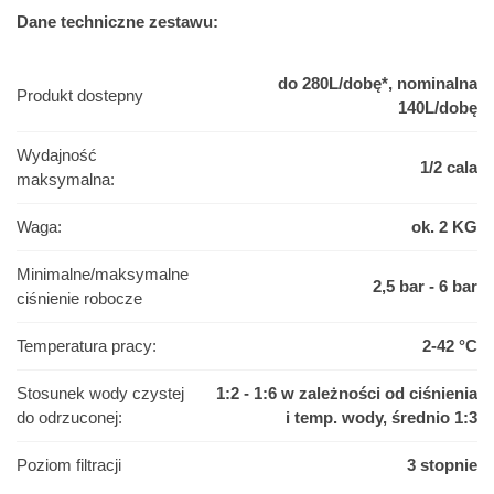
Dane techniczne zestawu:
do 280L/dobę*, nominalna
Produkt dostepny
140L/dobę
Wydajność
1/2 cala
maksymalna:
Waga:
ok. 2 KG
Minimalne/maksymalne
2,5 bar - 6 bar
ciśnienie robocze
Temperatura pracy:
2-42 °C
Stosunek wody czystej
1:2 - 1:6 w zależności od ciśnienia
do odrzuconej:
i temp. wody, średnio 1:3
Poziom filtracji
3 stopnie