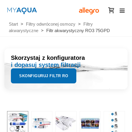
Start
>
Filtry odwróconej osmozy
>
Filtry
akwarystyczne
>
Filtr akwarystyczny RO3 75GPD
Skorzystaj z konfiguratora
i dopasuj system filtracji
SKONFIGURUJ FILTR RO