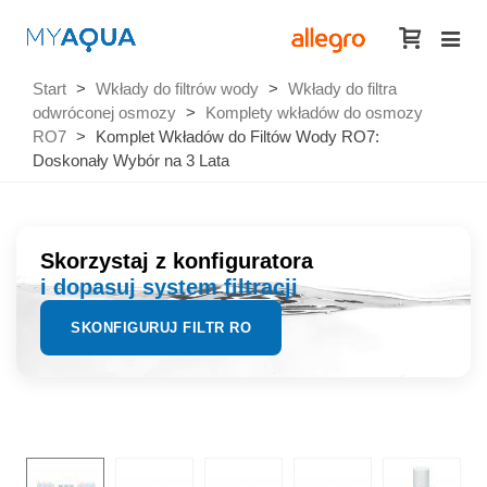
Start
>
Wkłady do filtrów wody
>
Wkłady do filtra
odwróconej osmozy
>
Komplety wkładów do osmozy
RO7
>
Komplet Wkładów do Filtów Wody RO7:
Doskonały Wybór na 3 Lata
Skorzystaj z konfiguratora
i dopasuj system filtracji
SKONFIGURUJ FILTR RO