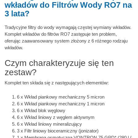
wkładów do Filtrów Wody RO7 na
3 lata?
Tradycyjne filtry do wody wymagają częstej wymiany wkładów.
Komplet wkładów do filtrów RO7 zastępuje ten problem,
oferując zaawansowany system złożony z 6 różnego rodzaju
wkładów.
Czym charakteryzuje się ten
zestaw?
Komplet ten składa się z następujących elementów:
6 x Wkład piankowy mechaniczny 5 micron
6 x Wkład piankowy mechaniczny 1 micron
6 x Wkład blok węglowy
6 x Wkład liniowy z węglem aktywnym
6 x Wkład liniowy mineralizujący
3 x Filtr liniowy bioceramiczny (jonizator)
1 x Membrana osmotyczna VONTRON 75 GPD* (280 l /