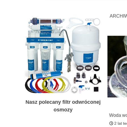
ARCHIW
Nasz polecany filtr odwróconej
osmozy
Woda wod
przygot
2 lat t