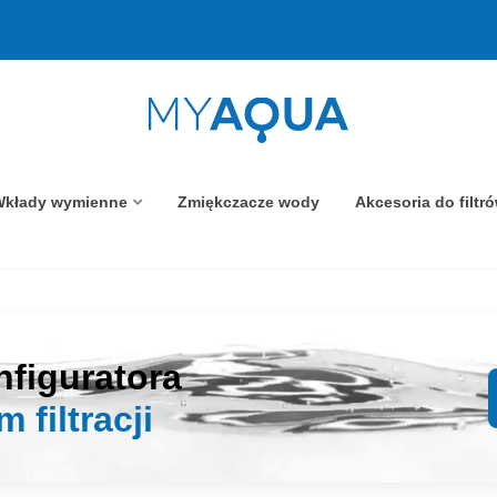
kłady wymienne
Zmiękczacze wody
Akcesoria do filtr
nfiguratora
 filtracji