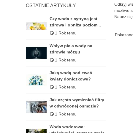
Odkryj wł
OSTATNIE ARTYKUŁY
możliwe s
Naucz się
Czy woda z cytryną jest
zdrowa i obniża poziom...
1 Rok temu
Pokazano 
Wpływ picia wody na
zdrowie mózgu
1 Rok temu
Jaką wodą podlewać
kwiaty doniczkowe?
1 Rok temu
Jak często wymieniać filtry
w odwróconej osmozie?
1 Rok temu
Woda wodorowa:
właściwości, zastosowanie