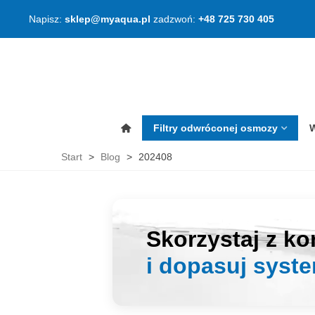
Napisz:
sklep@myaqua.pl
zadzwoń:
+48 725 730 405
Filtry odwróconej osmozy
W
Start
>
Blog
>
202408
Skorzystaj z ko
i dopasuj system