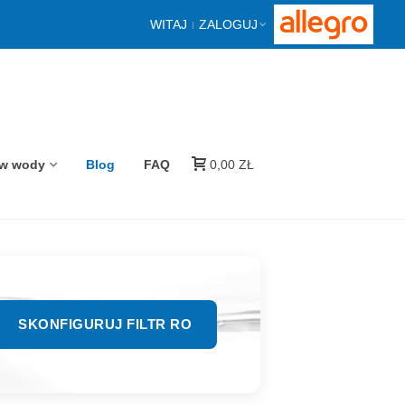
WITAJ
ZALOGUJ
ów wody
Blog
FAQ
0,00 ZŁ
SKONFIGURUJ FILTR RO