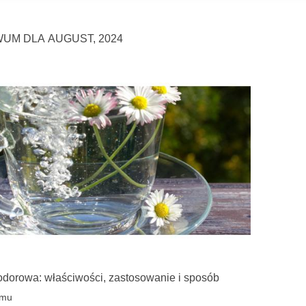
UM DLA AUGUST, 2024
orowa: właściwości, zastosowanie i sposób
owania
emu