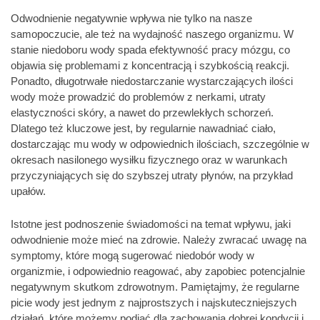
Odwodnienie negatywnie wpływa nie tylko na nasze
samopoczucie, ale też na wydajność naszego organizmu. W
stanie niedoboru wody spada efektywność pracy mózgu, co
objawia się problemami z koncentracją i szybkością reakcji.
Ponadto, długotrwałe niedostarczanie wystarczających ilości
wody może prowadzić do problemów z nerkami, utraty
elastyczności skóry, a nawet do przewlekłych schorzeń.
Dlatego też kluczowe jest, by regularnie nawadniać ciało,
dostarczając mu wody w odpowiednich ilościach, szczególnie w
okresach nasilonego wysiłku fizycznego oraz w warunkach
przyczyniających się do szybszej utraty płynów, na przykład
upałów.
Istotne jest podnoszenie świadomości na temat wpływu, jaki
odwodnienie może mieć na zdrowie. Należy zwracać uwagę na
symptomy, które mogą sugerować niedobór wody w
organizmie, i odpowiednio reagować, aby zapobiec potencjalnie
negatywnym skutkom zdrowotnym. Pamiętajmy, że regularne
picie wody jest jednym z najprostszych i najskuteczniejszych
działań, które możemy podjąć dla zachowania dobrej kondycji i